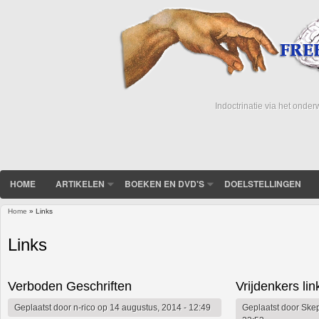
Indoctrinatie via het onder
HOME
ARTIKELEN
BOEKEN EN DVD'S
DOELSTELLINGEN
Home
» Links
U bent hier
Links
Verboden Geschriften
Vrijdenkers lin
Geplaatst door
n-rico
op 14 augustus, 2014 - 12:49
Geplaatst door
Skep