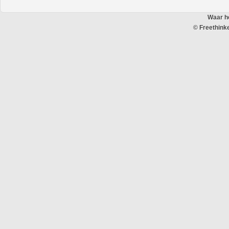
Waar he
© Freethink