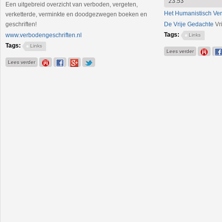
23:53
Een uitgebreid overzicht van verboden, vergeten,
Het Humanistisch V
verketterde, verminkte en doodgezwegen boeken en
geschriften!
De Vrije Gedachte
Vr
Tags:
www.verbodengeschriften.nl
Links
Tags:
Links
over Vrijden
Lees verder
over Verboden Geschriften
Lees verder